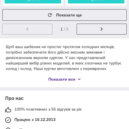
Показати ще
1
/ 5
Щоб ваш шибеник не простиг протягом холодних місяців,
потрібно забезпечити його дійсно якісним зимовим і
демісезонним верхнім одягом. У нас представлений
найширший вибір різних моделей, в яких хлопчика не турбує
холод і холод. Наші куртки виготовлені з перевірених
матеріалів, які добре зберігають тепло і не втрачають
Показати все
кольору з часом.
Найкращі зразки верхнього одягу
Підібрати правильний верхній одяг нелегко. Моделі
Про нас
угорського виробництва вразять вас своєю якістю та
нестандартним зовнішнім виглядом. Речі стійкі до зносу і
відмінно витримують вплив вологи та ультрафіолетових
100% позитивних з 56 відгуків за рік
променів. Такий одяг можна носити не один сезон!
Працює з 10.12.2013
Демісезонні та зимові куртки для хлопчиків
У даному каталозі ви знайдете моделі для хлопчиків на будь-