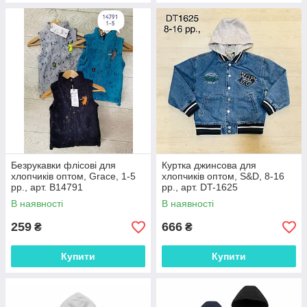
Безрукавки флісові для
Куртка джинсова для
хлопчиків оптом, Grace, 1-5
хлопчиків оптом, S&D, 8-16
рр., арт. B14791
рр., арт. DT-1625
В наявності
В наявності
259
666
₴
₴
Купити
Купити