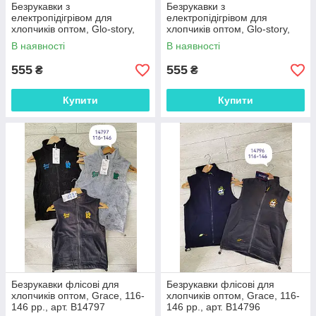
Безрукавки з
Безрукавки з
електропідігрівом для
електропідігрівом для
хлопчиків оптом, Glo-story,
хлопчиків оптом, Glo-story,
140-170 см, арт. BMJ-3190
140-170 см, арт. BMJ-3191
В наявності
В наявності
555
555
₴
₴
Купити
Купити
Безрукавки флісові для
Безрукавки флісові для
хлопчиків оптом, Grace, 116-
хлопчиків оптом, Grace, 116-
146 рр., арт. B14797
146 рр., арт. B14796