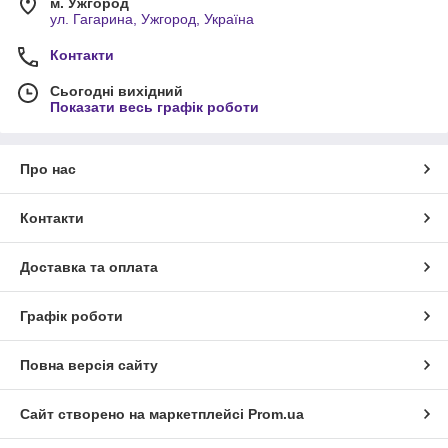
м. Ужгород
яку погоду. Легші демісезонні речі стануть незамінними в
ул. Гагарина, Ужгород, Україна
осінньо-весняний період, а утеплені зимові моделі зігріють
дитину в найміцніші морози. Стильні рішення в оформленні
Контакти
зробили наш одяг лідером європейського ринку.
Сьогодні вихідний
Показати весь графік роботи
Про нас
Контакти
Доставка та оплата
Графік роботи
Повна версія сайту
Сайт створено на маркетплейсі
Prom.ua