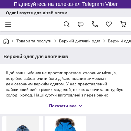
Підписуйтесь на телеканал Telegram Viber
Одяг і взуття для дітей оптом
Товари та послуги
Верхній дитячий одяг
Верхній одя
Верхній одяг для хлопчиків
Щоб ваш шибеник не простиг протягом холодних місяців,
потрібно забезпечити його дійсно якісним зимовим і
демісезонним верхнім одягом. У нас представлений
найширший вибір різних моделей, в яких хлопчика не турбує
холод і холод. Наші куртки виготовлені з перевірених
матеріалів, які добре зберігають тепло і не втрачають
Показати все
кольору з часом.
Найкращі зразки верхнього одягу
Підібрати правильний верхній одяг нелегко. Моделі
угорського виробництва вразять вас своєю якістю та
нестандартним зовнішнім виглядом. Речі стійкі до зносу і