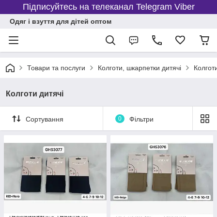
Підписуйтесь на телеканал Telegram Viber
Одяг і взуття для дітей оптом
Товари та послуги
Колготи, шкарпетки дитячі
Колготи
Колготи дитячі
Сортування
0
Фільтри