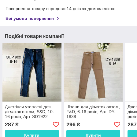
Повернення товару впродовж 14 днів за домовленістю
Всі умови повернення
Подібні товари компанії
Джеггінси утеплені для
Штани для дівчаток оптом,
Джег
дівчаток оптом, S&D, 10-
F&D, 6-16 років, Арт. DY-
дівч
16 років, Арт. SD1922
1838
рокі
287
296
287
₴
₴
Купити
Купити