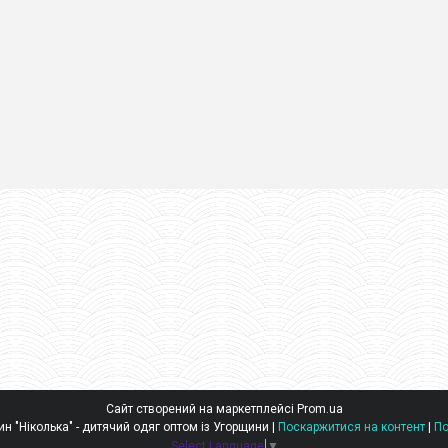
Сайт створений на маркетплейсі
Prom.ua
Оптовий інтернет-магазин "Ніколька" - дитячий одяг оптом із Угорщини |
Поскаржитися на контент
|
По
Select Language
▼