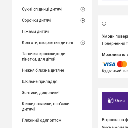
Сукні, спідниці дитячі
Сорочки дитячі
Піжами дитячі
Колготи, шкарпетки дитячі
повернення 
Тапочки, кросівки,кеди
пінетки, для дітей
Нижня білизна дитяче
будь-який то
Шкільне приладдя
Зонтики, дощовики!
Опис
Кепки,панаміки, пов'язки
дитячі!
Вітровка на ф
Пляжний одяг оптом
Якісна модель