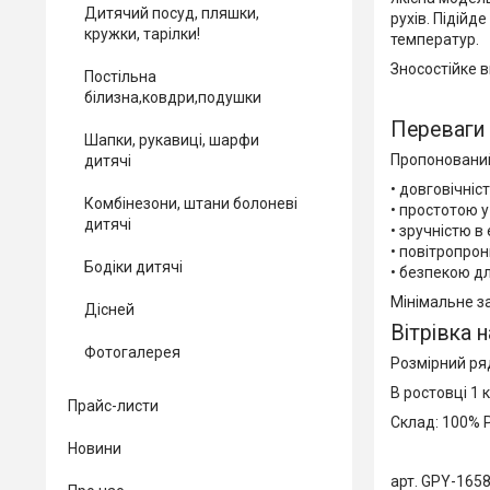
Дитячий посуд, пляшки,
рухів. Підійд
кружки, тарілки!
температур.
Зносостійке ви
Постільна
білизна,ковдри,подушки
Переваги 
Шапки, рукавиці, шарфи
Пропонований
дитячі
• довговічніс
Комбінезони, штани болоневі
• простотою у
дитячі
• зручністю в 
• повітропрон
Бодіки дитячі
• безпекою дл
Мінімальне з
Дісней
Вітрівка 
Фотогалерея
Розмірний ряд
В ростовці 1 к
Прайс-листи
Склад: 100% P
Новини
арт. GPY-165