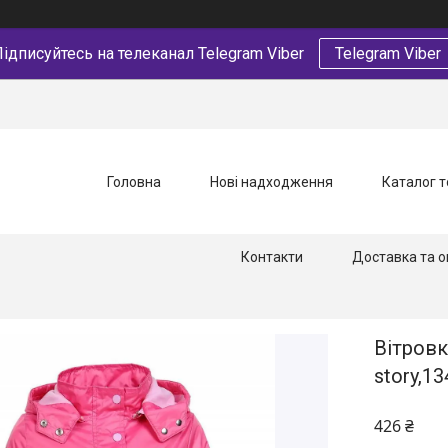
ідписуйтесь на телеканал Telegram Viber
Telegram Viber
Головна
Нові надходження
Каталог т
Контакти
Доставка та о
Вітровк
story,1
426 ₴