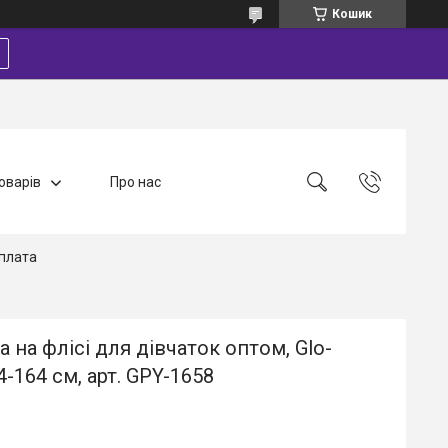
Кошик
оварів
Про нас
плата
а на флісі для дівчаток оптом, Glo-
34-164 см, арт. GPY-1658