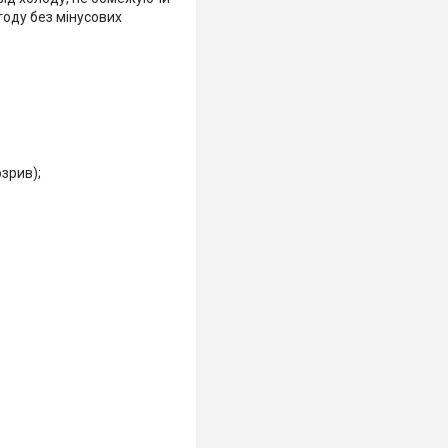
году без мінусових
озрив);