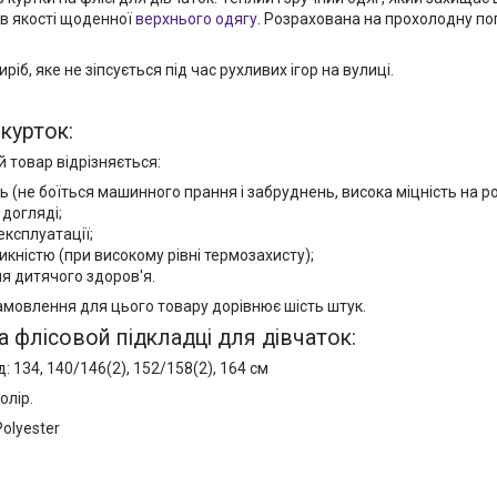
е в якості щоденної
верхнього одягу
. Розрахована на прохолодну по
ріб, яке не зіпсується під час рухливих ігор на вулиці.
курток:
 товар відрізняється:
ть (не боїться машинного прання і забруднень, висока міцність на р
 догляді;
експлуатації;
икністю (при високому рівні термозахисту);
я дитячого здоров'я.
амовлення для цього товару дорівнює шість штук.
на флісовой підкладці для дівчаток:
: 134, 140/146(2), 152/158(2), 164 см
олір.
olyester
8