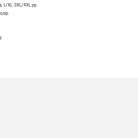
: L/XL-3XL/4XL рр.
олір.
3