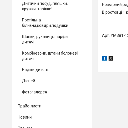
Дитячий посуд, пляшки,
Розмірний ряд
кружки, тарілки!
В ростовці 1 к
Постільна
білизна,ковдри,подушки
Арт. YM381-1
Шапки, рукавиці, шарфи
дитячі
Комбінезони, штани болоневі
дитячі
Бодіки дитячі
Дісней
Фотогалерея
Прайс-листи
Новини