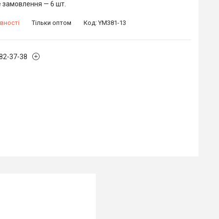
 замовлення — 6 шт.
вності
Тільки оптом
Код:
YM381-13
882-37-38