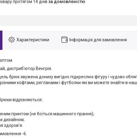
товару протягом 14 днів
за домовленістю
Характеристики
Інформація для замовлення
 оптом
ай, дистриб'ютор Венгрія.
ель брюк звужена донизу вигідно підкреслює фігуру і чудово обля
різними кофтами, регланами і футболки які ви можете знайти в наш
брюки відрізняються:
сеним принтом (не боїться машинного прання);
им дизайном;
я здоров'я.
амовлення -6.