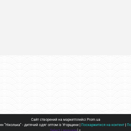
Сайт створений на маркетплейсі
Prom.ua
Оптовий інтернет-магазин "Ніколька" - дитячий одяг оптом із Угорщини |
Поскаржитися на контент
|
По
Select Language
▼