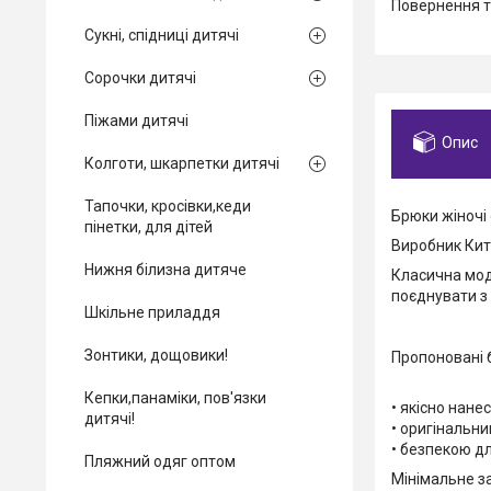
повернення 
Сукні, спідниці дитячі
Сорочки дитячі
Піжами дитячі
Опис
Колготи, шкарпетки дитячі
Тапочки, кросівки,кеди
Брюки жіночі
пінетки, для дітей
Виробник Кит
Нижня білизна дитяче
Класична мод
поєднувати з 
Шкільне приладдя
Зонтики, дощовики!
Пропоновані 
Кепки,панаміки, пов'язки
• якісно нане
дитячі!
• оригінальн
• безпекою дл
Пляжний одяг оптом
Мінімальне з