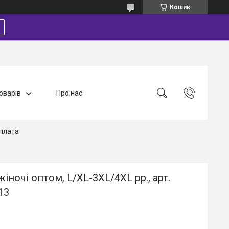
Кошик
оварів
Про нас
плата
іночі оптом, L/XL-3XL/4XL рр., арт.
13