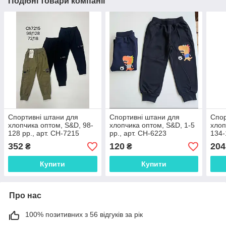
Подібні товари компанії
Спортивні штани для
Спортивні штани для
Спор
хлопчика оптом, S&D, 98-
хлопчика оптом, S&D, 1-5
хлоп
128 рр., арт. CH-7215
рр., арт. CH-6223
134-
352
120
204
₴
₴
Купити
Купити
Про нас
100% позитивних з 56 відгуків за рік