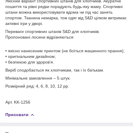
Якісний варіант спортивних штанів для хлопчиків. Акуратне
пошиття та рівні рядки порадують будь-яку маму. Спортивні
штани можна використовувати вдома чи під час занять
спортом. Тканина немарка, тож одяг від S&D цілком витримає
активні ігри у дворі.
Переваги спортивних штанів S&D для хлопчиків:
Пропоновані лосини відрізняються:
• якісно нанесеним принтом (не боїться машинного прання);
• оригінальним дизайном;
• безпекою для здоров'я.
Виріб сподобається як хлопчикам, так і їх батькам.
Мінімальне замовлення – 5 штук.
Розмірний ряд: 4, 6, 8, 10, 12 рр.
Арт. KK-1256
Приховати