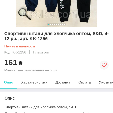
Спортивні штани для хлопчика оптом, S&D, 4-
12 рр., арт. KK-1256
Немає в наявності
Код: KK-1256
Тільки опт
161
₴
Мінімальне замовлення — 5 шт.
Опис
Характеристики
Доставка
Оплата
Умови п
Опис
Спортивні штани для хлопчика оптом, S&D