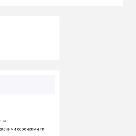
оги.
овженими сорочками та