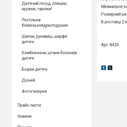
Дитячий посуд, пляшки,
Мінімальне за
кружки, тарілки!
Розмірний ряд
Постільна
В ростовці 2 
білизна,ковдри,подушки
Шапки, рукавиці, шарфи
дитячі
Арт. 8420
Комбінезони, штани болоневі
дитячі
Бодіки дитячі
Дісней
Фотогалерея
Прайс-листи
Новини