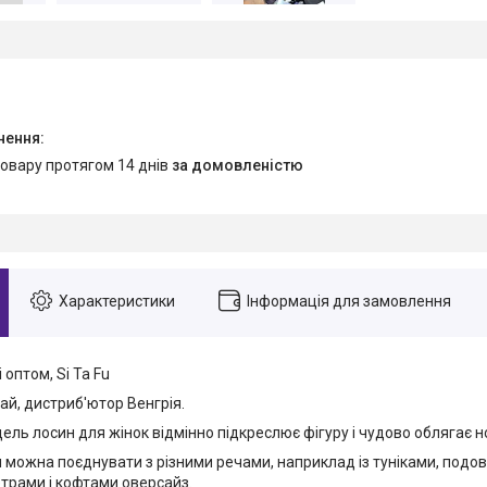
товару протягом 14 днів
за домовленістю
Характеристики
Інформація для замовлення
 оптом, Si Ta Fu
ай, дистриб'ютор Венгрія.
ль лосин для жінок відмінно підкреслює фігуру і чудово облягає н
и можна поєднувати з різними речами, наприклад із туніками, под
етрами і кофтами оверсайз.