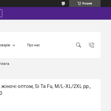
Кошик
оварів
Про нас
плата
жіночі оптом, Si Ta Fu, M/L-XL/2XL рр.,
0