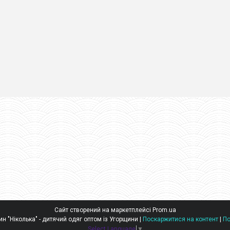
Сайт створений на маркетплейсі
Prom.ua
Оптовий інтернет-магазин "Ніколька" - дитячий одяг оптом із Угорщини |
Поскаржитися на контент
|
По
Select Language
▼