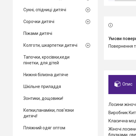
Сукні, спідниці дитячі
Сорочки дитячі
Піжами дитячі
Колготи, шкарпетки дитячі
повернення 
Тапочки, кросівки,кеди
пінетки, для дітей
Нижня білизна дитяче
Опис
Шкільне приладдя
Зонтики, дощовики!
Лосини жіночі
Кепки,панаміки, пов'язки
Виробник Кит
дитячі!
Класична моде
Пляжний одяг оптом
Жіночі лосин
блузками, св