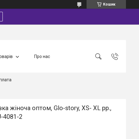
Кошик
оварів
Про нас
плата
ка жіноча оптом, Glo-story, XS- XL рр.,
-4081-2