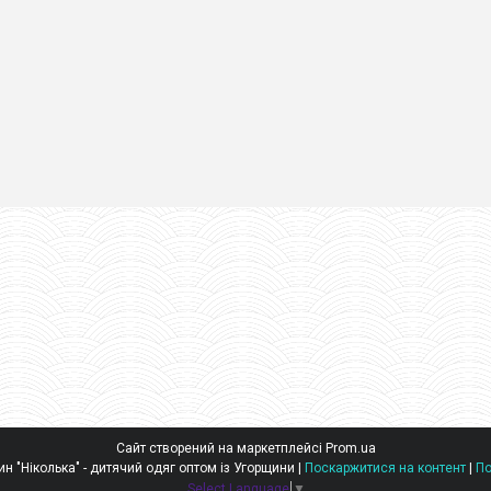
Сайт створений на маркетплейсі
Prom.ua
Оптовий інтернет-магазин "Ніколька" - дитячий одяг оптом із Угорщини |
Поскаржитися на контент
|
По
Select Language
▼