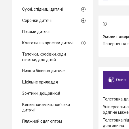
Сукні, спідниці дитячі
Сорочки дитячі
Піжами дитячі
Колготи, шкарпетки дитячі
повернення 
Тапочки, кросівки,кеди
пінетки, для дітей
Нижня білизна дитяче
Опис
Шкільне приладдя
Зонтики, дощовики!
Толстовка для
Кепки,панаміки, пов'язки
Універсальна
дитячі!
одяг не мажет
Толстовка під
Пляжний одяг оптом
довговічна.