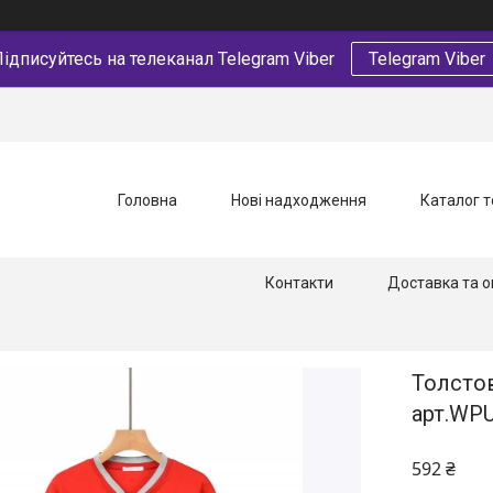
ідписуйтесь на телеканал Telegram Viber
Telegram Viber
Головна
Нові надходження
Каталог т
Контакти
Доставка та о
Толстов
арт.WPU
592 ₴