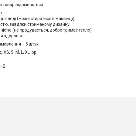
 товар відрізняється:
ть;
 догляді (може стиратися в машинці);
ністю, завдяки стриманому дизайну;
ністю (не продувається, добре тримає тепло);
я здоров'я.
амовлення – 5 штук
 XS, S, M, L, XL рр.
1-2