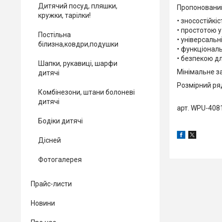
Дитячий посуд, пляшки,
Пропонований
кружки, тарілки!
• зносостійкіс
• простотою у
Постільна
• універсаль
білизна,ковдри,подушки
• функціональ
• безпекою дл
Шапки, рукавиці, шарфи
Мінімальне з
дитячі
Розмірний ряд:
Комбінезони, штани болоневі
дитячі
арт. WPU-408
Бодіки дитячі
Дісней
Фотогалерея
Прайс-листи
Новини