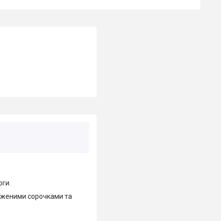
оги.
овженими сорочками та