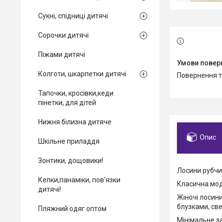
Сукні, спідниці дитячі
Сорочки дитячі
Піжами дитячі
Колготи, шкарпетки дитячі
повернення 
Тапочки, кросівки,кеди
пінетки, для дітей
Нижня білизна дитяче
Опис
Шкільне приладдя
Зонтики, дощовики!
Лосини рубчи
Кепки,панаміки, пов'язки
Класична моде
дитячі!
Жіночі лосин
блузками, св
Пляжний одяг оптом
Мінімальне з