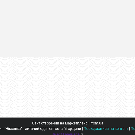
Сайт створений на маркетплейсі
Prom.ua
Оптовий інтернет-магазин "Ніколька" - дитячий одяг оптом із Угорщини |
Поскаржитися на контент
|
По
Select Language
▼