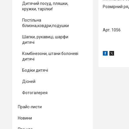
Дитячий посуд, пляшки,
Розмірний ряд:
кружки, тарілки!
Постільна
білизна,ковдри,подушки
Арт. 1056
Шапки, рукавиці, шарфи
дитячі
Комбінезони, штани болоневі
дитячі
Бодіки дитячі
Дісней
Фотогалерея
Прайс-листи
Новини