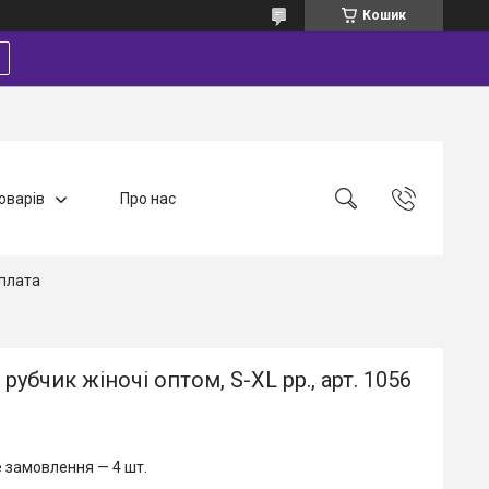
Кошик
оварів
Про нас
плата
рубчик жіночі оптом, S-XL рр., арт. 1056
 замовлення — 4 шт.