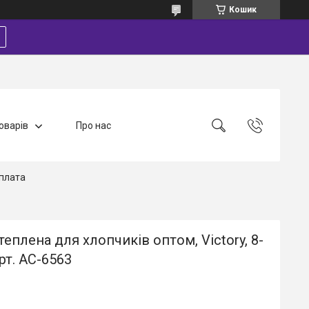
Кошик
оварів
Про нас
плата
теплена для хлопчиків оптом, Victory, 8-
арт. AC-6563