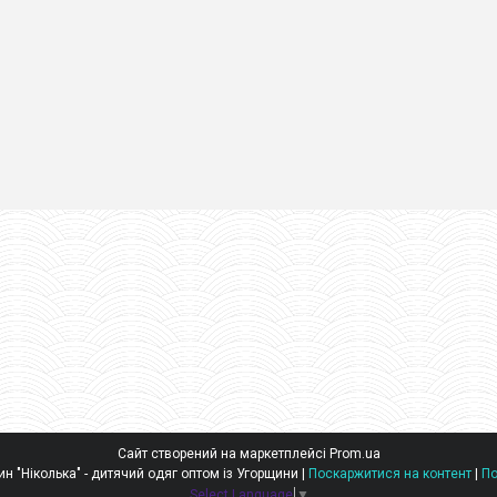
Сайт створений на маркетплейсі
Prom.ua
Оптовий інтернет-магазин "Ніколька" - дитячий одяг оптом із Угорщини |
Поскаржитися на контент
|
По
Select Language
▼