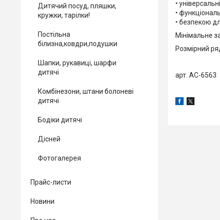
• універсаль
Дитячий посуд, пляшки,
• функціональ
кружки, тарілки!
• безпекою дл
Постільна
Мінімальне з
білизна,ковдри,подушки
Розмірний ряд:
Шапки, рукавиці, шарфи
дитячі
арт. AC-6563
Комбінезони, штани болоневі
дитячі
Бодіки дитячі
Дісней
Фотогалерея
Прайс-листи
Новини