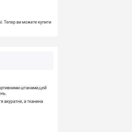
жі. Тепер ви можете купити
портивними штанами,цей
ень.
я акуратне, а тканина