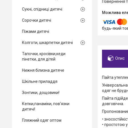
повернення 
Сукні, спідниці дитячі
Сорочки дитячі
будь-який то
Піжами дитячі
Колготи, шкарпетки дитячі
Тапочки, кросівки,кеди
Опис
пінетки, для дітей
Нижня білизна дитяче
Пайта утеплен
Шкільне приладдя
Універсальна
одяг не брудн
Зонтики, дощовики!
Пайта підійде
довговічна.
Кепки,панаміки, пов'язки
дитячі!
Пропонований
• зносостійкіс
Пляжний одяг оптом
• простотою у