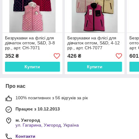
Безрукавки на флісі для
Безрукавки на флісі для
Безр
дівчаток оптом, S&D, 3-8
дівчаток оптом, S&D, 4-12
опто
рр., арт. CH-7071
рр., арт. CH-7077
арт.
352
426
601
₴
₴
Купити
Купити
Про нас
100% позитивних з 56 відгуків за рік
Працює з 10.12.2013
м. Ужгород
ул. Гагарина, Ужгород, Україна
Контакти