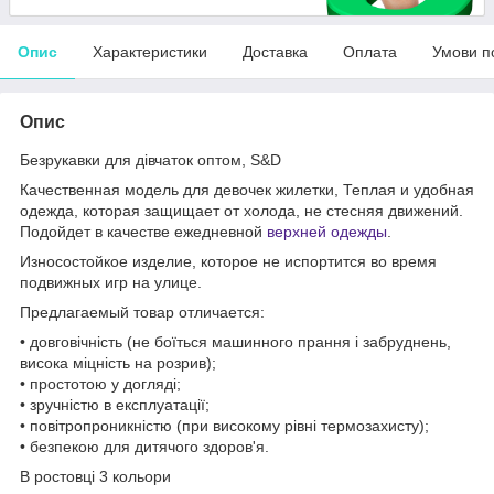
Опис
Характеристики
Доставка
Оплата
Умови п
Опис
Безрукавки для дівчаток оптом, S&D
Качественная модель для девочек жилетки, Теплая и удобная
одежда, которая защищает от холода, не стесняя движений.
Подойдет в качестве ежедневной
верхней одежды
.
Износостойкое изделие, которое не испортится во время
подвижных игр на улице.
Предлагаемый товар отличается:
• довговічність (не боїться машинного прання і забруднень,
висока міцність на розрив);
• простотою у догляді;
• зручністю в експлуатації;
• повітропроникністю (при високому рівні термозахисту);
• безпекою для дитячого здоров'я.
В ростовці 3 кольори