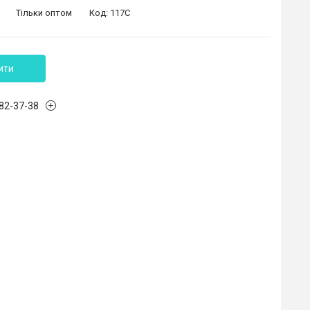
Тільки оптом
Код:
117С
ити
882-37-38