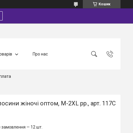
Кошик
оварів
Про нас
плата
осини жіночі оптом, M-2XL рр., арт. 117С
 замовлення — 12 шт.