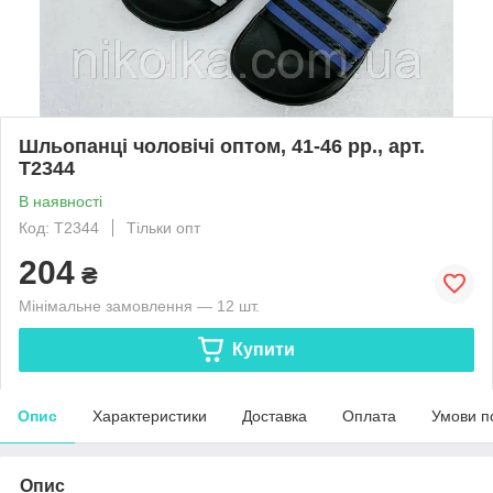
Шльопанці чоловічі оптом, 41-46 рр., арт.
T2344
В наявності
Код: T2344
Тільки опт
204
₴
Мінімальне замовлення — 12 шт.
Купити
Опис
Характеристики
Доставка
Оплата
Умови п
Опис