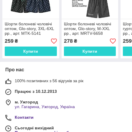
Шорти болоневі чоловічі
Шорти болоневі чоловічі
Шорт
оптом, Glo-story, 3XL-6XL
оптом, Glo-story, M-XXL
гурт
рр., арт. MTK-5141
рр., арт. MRTV-6658
рр.,
259
278
259
₴
₴
Купити
Купити
Про нас
100% позитивних з 56 відгуків за рік
Працює з 10.12.2013
м. Ужгород
ул. Гагарина, Ужгород, Україна
Контакти
Сьогодні вихідний