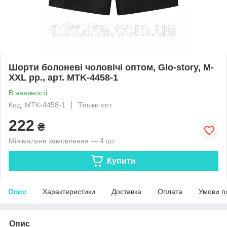
Шорти болоневі чоловічі оптом, Glo-story, M-
XXL рр., арт. MTK-4458-1
В наявності
Код: MTK-4458-1
Тільки опт
222
₴
Мінімальне замовлення — 4 шт.
Купити
Опис
Характеристики
Доставка
Оплата
Умови п
Опис