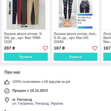
Лосини жіночі оптом, S-
Лосини жіночі оптом, Avix,
Лоси
3XL рр., арт. Mar-YRM-
S-XL рр., арт. Mar-AX-
Bamb
1520
33456
Mar
287
167
167
₴
₴
Купити
Купити
Про нас
100% позитивних з 56 відгуків за рік
Працює з 10.12.2013
м. Ужгород
ул. Гагарина, Ужгород, Україна