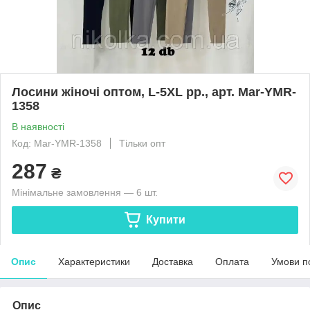
Лосини жіночі оптом, L-5XL рр., арт. Mar-YMR-
1358
В наявності
Код: Mar-YMR-1358
Тільки опт
287
₴
Мінімальне замовлення — 6 шт.
Купити
Опис
Характеристики
Доставка
Оплата
Умови п
Опис