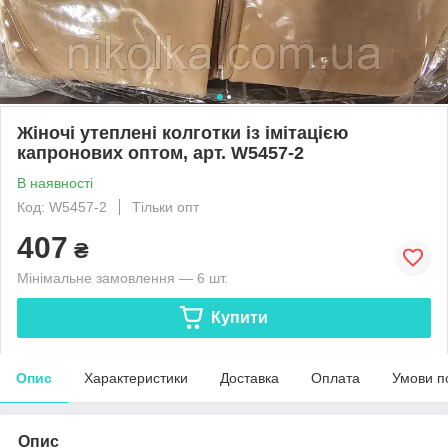
Жіночі утеплені колготки із імітацією
капронових оптом, арт. W5457-2
В наявності
Код: W5457-2
Тільки опт
407
₴
Мінімальне замовлення — 6 шт.
Купити
Опис
Характеристики
Доставка
Оплата
Умови п
Опис