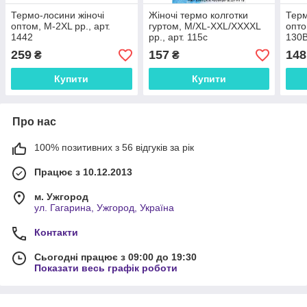
Термо-лосини жіночі
Жіночі термо колготки
Терм
оптом, M-2XL рр., арт.
гуртом, M/XL-XXL/XXXXL
опто
1442
рр., арт. 115c
130
259
157
148
₴
₴
Купити
Купити
Про нас
100% позитивних з 56 відгуків за рік
Працює з 10.12.2013
м. Ужгород
ул. Гагарина, Ужгород, Україна
Контакти
Сьогодні працює з 09:00 до 19:30
Показати весь графік роботи