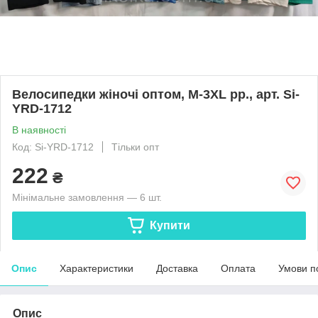
Велосипедки жіночі оптом, M-3XL рр., арт. Si-
YRD-1712
В наявності
Код: Si-YRD-1712
Тільки опт
222
₴
Мінімальне замовлення — 6 шт.
Купити
Опис
Характеристики
Доставка
Оплата
Умови п
Опис