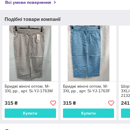
Всі умови повернення
Подібні товари компанії
Бриджі жіночі оптом, M-
Бриджі жіночі оптом, M-
Шорт
3XL рр., арт. Si-YJ-1763М
3XL рр., арт. Si-YJ-1763F
3XL/
213
315
315
241
₴
₴
Купити
Купити