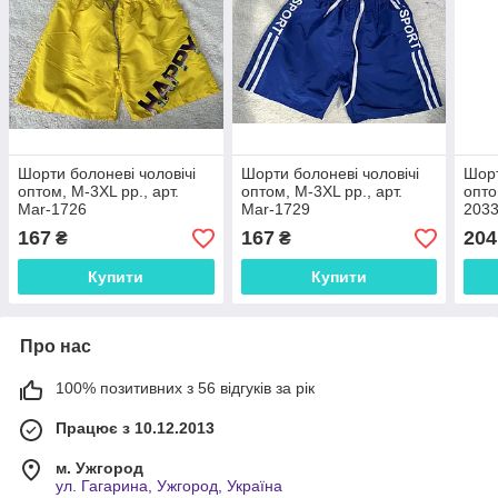
Шорти болоневі чоловічі
Шорти болоневі чоловічі
Шорт
оптом, M-3XL рр., арт.
оптом, M-3XL рр., арт.
опто
Mar-1726
Mar-1729
203
167
167
204
₴
₴
Купити
Купити
Про нас
100% позитивних з 56 відгуків за рік
Працює з 10.12.2013
м. Ужгород
ул. Гагарина, Ужгород, Україна