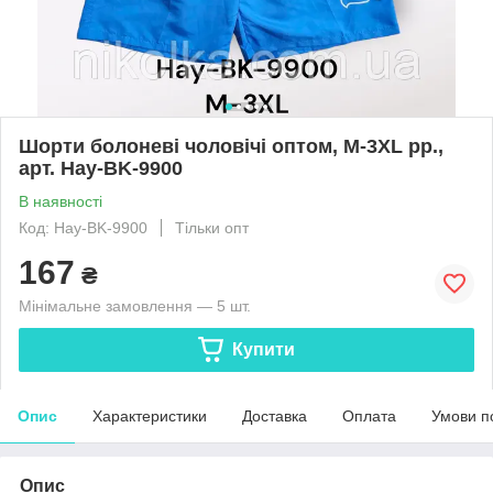
Шорти болоневі чоловічі оптом, M-3XL рр.,
арт. Hay-BK-9900
В наявності
Код: Hay-BK-9900
Тільки опт
167
₴
Мінімальне замовлення — 5 шт.
Купити
Опис
Характеристики
Доставка
Оплата
Умови п
Опис