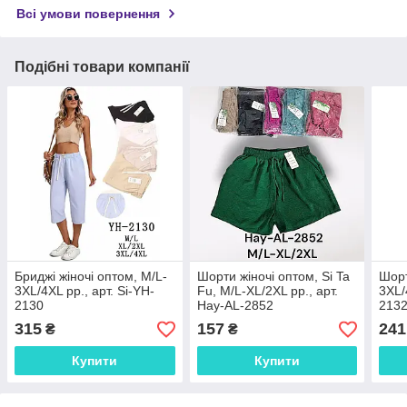
Всі умови повернення
Подібні товари компанії
Бриджі жіночі оптом, М/L-
Шорти жіночі оптом, Si Ta
Шорт
3XL/4XL рр., арт. Si-YH-
Fu, M/L-XL/2XL рр., арт.
3XL/
2130
Hay-AL-2852
213
315
157
241
₴
₴
Купити
Купити