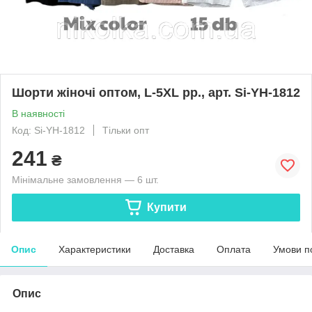
Шорти жіночі оптом, L-5XL рр., арт. Si-YH-1812
В наявності
Код: Si-YH-1812
Тільки опт
241
₴
Мінімальне замовлення — 6 шт.
Купити
Опис
Характеристики
Доставка
Оплата
Умови п
Опис