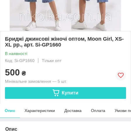
Бриджі джинсові жіночі оптом, Moon Girl, XS-
XL рр., арт. Si-GP1660
В наявності
Код: Si-GР1660
Тільки опт
500
₴
Мінімальне замовлення — 5 шт.
Купити
Опис
Характеристики
Доставка
Оплата
Умови п
Опис