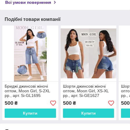
Всі умови повернення
Подібні товари компанії
Бриджі джинсові жіночі
Шорти джинсові жіночі
Шорт
оптом, Moon Girl, S-2XL
оптом, Moon Girl, XS-XL
опто
рр., арт. Si-GL1695
рр., арт. Si-GE1627
рр.,
500
500
500
₴
₴
Купити
Купити