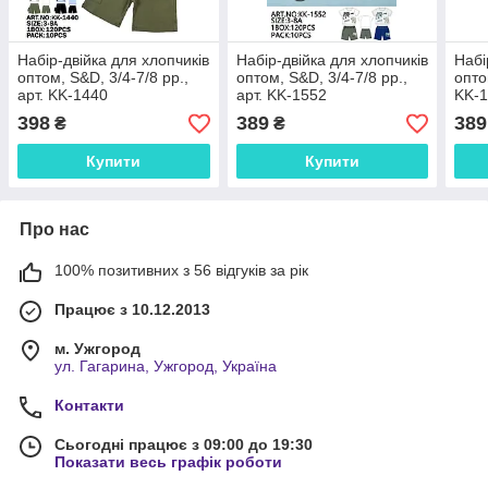
Набір-двійка для хлопчиків
Набір-двійка для хлопчиків
Набі
оптом, S&D, 3/4-7/8 рр.,
оптом, S&D, 3/4-7/8 рр.,
опто
арт. KK-1440
арт. KK-1552
KK-
398
389
389
₴
₴
Купити
Купити
Про нас
100% позитивних з 56 відгуків за рік
Працює з 10.12.2013
м. Ужгород
ул. Гагарина, Ужгород, Україна
Контакти
Сьогодні працює з 09:00 до 19:30
Показати весь графік роботи