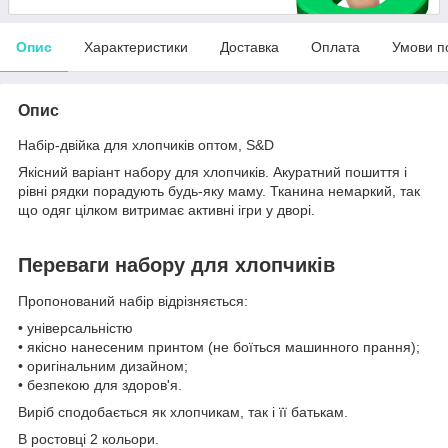
Опис
Характеристики
Доставка
Оплата
Умови п
Опис
Набір-двійка для хлопчиків оптом, S&D
Якісний варіант набору для хлопчиків. Акуратний пошиття і
рівні рядки порадують будь-яку маму. Тканина немаркий, так
що одяг цілком витримає активні ігри у дворі.
Переваги набору для хлопчиків
Пропонований набір відрізняється:
• універсальністю
• якісно нанесеним принтом (не боїться машинного прання);
• оригінальним дизайном;
• безпекою для здоров'я.
Виріб сподобається як хлопчикам, так і її батькам.
В ростовці 2 кольори.