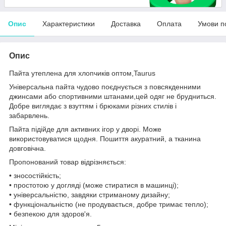
Опис
Характеристики
Доставка
Оплата
Умови п
Опис
Пайта утеплена для хлопчиків оптом,Taurus
Універсальна пайта чудово поєднується з повсякденними
джинсами або спортивними штанами,цей одяг не брудниться.
Добре виглядає з взуттям і брюками різних стилів і
забарвлень.
Пайта підійде для активних ігор у дворі. Може
використовуватися щодня. Пошиття акуратний, а тканина
довговічна.
Пропонований товар відрізняється:
• зносостійкість;
• простотою у догляді (може стиратися в машинці);
• універсальністю, завдяки стриманому дизайну;
• функціональністю (не продувається, добре тримає тепло);
• безпекою для здоров'я.