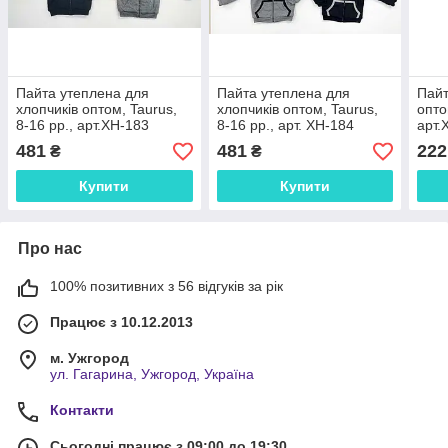
Пайта утеплена для
Пайта утеплена для
Пайт
хлопчиків оптом, Taurus,
хлопчиків оптом, Taurus,
опто
8-16 рр., арт.XH-183
8-16 рр., арт. XH-184
арт.
481
481
222
₴
₴
Купити
Купити
Про нас
100% позитивних з 56 відгуків за рік
Працює з 10.12.2013
м. Ужгород
ул. Гагарина, Ужгород, Україна
Контакти
Сьогодні працює з 09:00 до 19:30