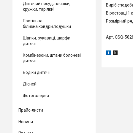
Дитячий посуд, пляшки,
Виріб сподоба
кружки, тарілки!
В ростовці 1 к
Постільна
Розмірний ряд:
білизна,ковдри,подушки
Арт. CSQ-582
Шапки, рукавиці, шарфи
дитячі
Комбінезони, штани болоневі
дитячі
Бодіки дитячі
Дісней
Фотогалерея
Прайс-листи
Новини