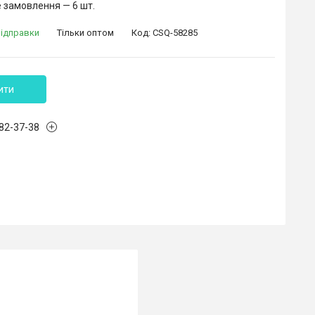
 замовлення — 6 шт.
відправки
Тільки оптом
Код:
CSQ-58285
ити
882-37-38