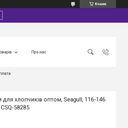
Кошик
оварів
Про нас
плата
для хлопчиків оптом, Seagull, 116-146
т. CSQ-58285