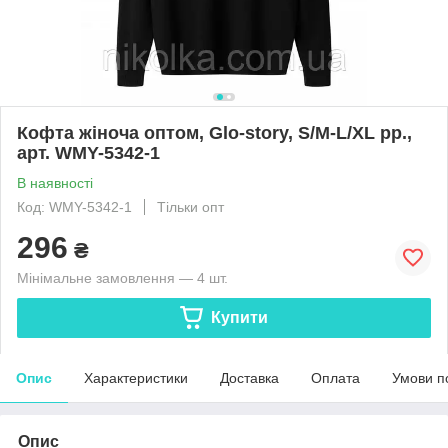
Кофта жіноча оптом, Glo-story, S/M-L/XL рр.,
арт. WMY-5342-1
В наявності
Код: WMY-5342-1
Тільки опт
296
₴
Мінімальне замовлення — 4 шт.
Купити
Опис
Характеристики
Доставка
Оплата
Умови п
Опис