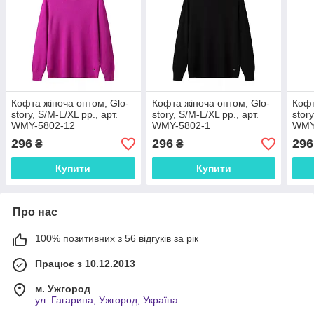
Кофта жіноча оптом, Glo-
Кофта жіноча оптом, Glo-
Кофт
story, S/M-L/XL рр., арт.
story, S/M-L/XL рр., арт.
story
WMY-5802-12
WMY-5802-1
WMY
296
296
296
₴
₴
Купити
Купити
Про нас
100% позитивних з 56 відгуків за рік
Працює з 10.12.2013
м. Ужгород
ул. Гагарина, Ужгород, Україна