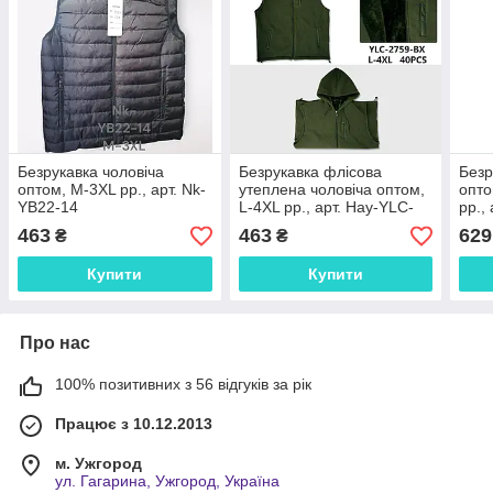
Безрукавка чоловіча
Безрукавка флісова
Безр
оптом, M-3XL рр., арт. Nk-
утеплена чоловіча оптом,
опто
YB22-14
L-4XL рр., арт. Hay-YLC-
рр.,
2759
463
463
629
₴
₴
Купити
Купити
Про нас
100% позитивних з 56 відгуків за рік
Працює з 10.12.2013
м. Ужгород
ул. Гагарина, Ужгород, Україна