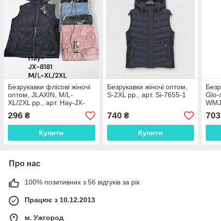
Безрукавки флісові жіночі
Безрукавки жіночі оптом,
Безр
оптом, JLAXIN, M/L-
S-2XL рр., арт. Si-7655-1
Glo-s
XL/2XL рр., арт. Hay-JX-
WMJ
8181
296
740
703
₴
₴
Купити
Купити
Про нас
100% позитивних з 56 відгуків за рік
Працює з 10.12.2013
м. Ужгород