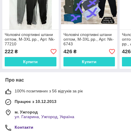
Чоловічі спортивні штани
Чоловічі спортивні штани
Чоло
оптом, М-3XL рр., Арт. Nk-
оптом, М-3XL рр., Арт. Nk-
опто
77210
6743
рр.,
222
426
426
₴
₴
Купити
Купити
Про нас
100% позитивних з 56 відгуків за рік
Працює з 10.12.2013
м. Ужгород
ул. Гагарина, Ужгород, Україна
Контакти