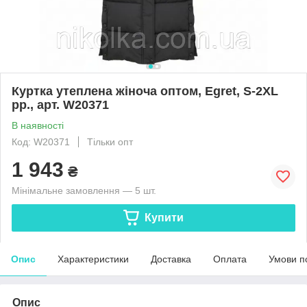
Куртка утеплена жіноча оптом, Egret, S-2XL
рр., арт. W20371
В наявності
Код: W20371
Тільки опт
1 943
₴
Мінімальне замовлення — 5 шт.
Купити
Опис
Характеристики
Доставка
Оплата
Умови п
Опис