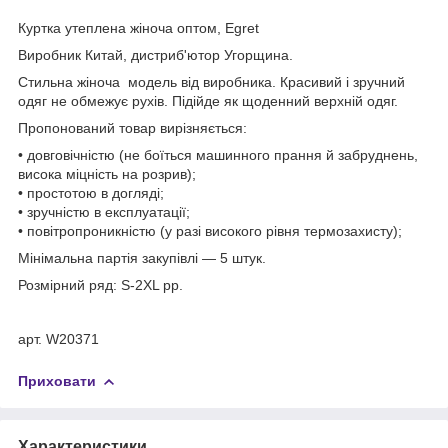
Куртка утеплена жіноча оптом, Egret
Виробник Китай, дистриб'ютор Угорщина.
Стильна жіноча модель від виробника. Красивий і зручний
одяг не обмежує рухів. Підійде як щоденний верхній одяг.
Пропонований товар вирізняється:
• довговічністю (не боїться машинного прання й забруднень,
висока міцність на розрив);
• простотою в догляді;
• зручністю в експлуатації;
• повітропроникністю (у разі високого рівня термозахисту);
Мінімальна партія закупівлі — 5 штук.
Розмірний ряд: S-2XL рр.
арт. W20371
Приховати
Характеристики