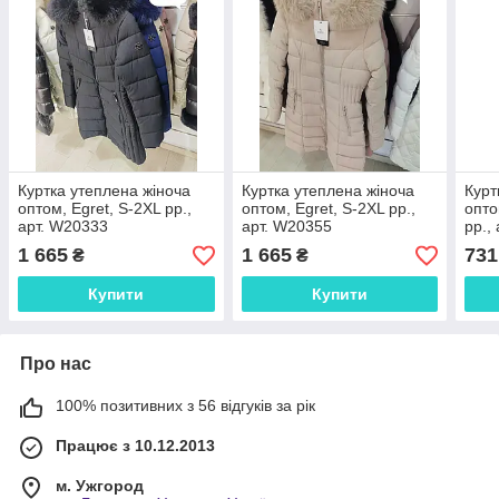
Куртка утеплена жіноча
Куртка утеплена жіноча
Курт
оптом, Egret, S-2XL рр.,
оптом, Egret, S-2XL рр.,
опто
арт. W20333
арт. W20355
рр.,
1 665
1 665
731
₴
₴
Купити
Купити
Про нас
100% позитивних з 56 відгуків за рік
Працює з 10.12.2013
м. Ужгород