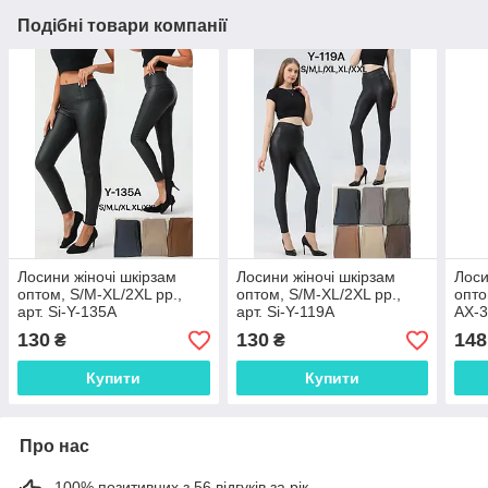
Подібні товари компанії
Лосини жіночі шкірзам
Лосини жіночі шкірзам
Лоси
оптом, S/M-XL/2XL рр.,
оптом, S/M-XL/2XL рр.,
опто
арт. Si-Y-135A
арт. Si-Y-119A
AX-
130
130
148
₴
₴
Купити
Купити
Про нас
100% позитивних з 56 відгуків за рік