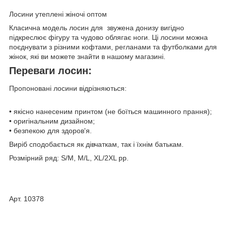
Лосини утеплені жіночі оптом
Класична модель лосин для звужена донизу вигідно
підкреслює фігуру та чудово облягає ноги. Ці лосини можна
поєднувати з різними кофтами, регланами та футболками для
жінок, які ви можете знайти в нашому магазині.
Переваги лосин:
Пропоновані лосини відрізняються:
• якісно нанесеним принтом (не боїться машинного прання);
• оригінальним дизайном;
• безпекою для здоров'я.
Виріб сподобається як дівчаткам, так і їхнім батькам.
Розмірний ряд: S/M, M/L, XL/2XL рр.
Арт. 10378