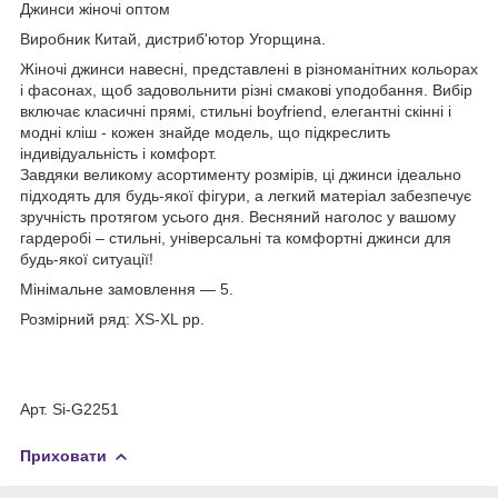
Джинси жіночі оптом
Виробник Китай, дистриб'ютор Угорщина.
Жіночі джинси навесні, представлені в різноманітних кольорах
і фасонах, щоб задовольнити різні смакові уподобання. Вибір
включає класичні прямі, стильні boyfriend, елегантні скінні і
модні кліш - кожен знайде модель, що підкреслить
індивідуальність і комфорт.
Завдяки великому асортименту розмірів, ці джинси ідеально
підходять для будь-якої фігури, а легкий матеріал забезпечує
зручність протягом усього дня. Весняний наголос у вашому
гардеробі – стильні, універсальні та комфортні джинси для
будь-якої ситуації!
Мінімальне замовлення — 5.
Розмірний ряд: XS-XL рр.
Арт. Si-G2251
Приховати