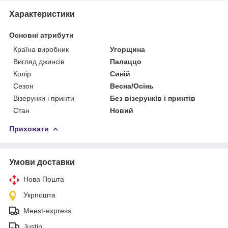
Характеристики
Основні атрибути
Країна виробник
Угорщина
Вигляд джинсів
Палаццо
Колір
Синій
Сезон
Весна/Осінь
Візерунки і принти
Без візерунків і принтів
Стан
Новий
Приховати
Умови доставки
Нова Пошта
Укрпошта
Meest-express
Justin