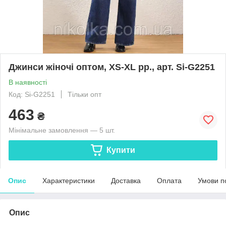
Джинси жіночі оптом, XS-XL рр., арт. Si-G2251
В наявності
Код: Si-G2251
Тільки опт
463
₴
Мінімальне замовлення — 5 шт.
Купити
Опис
Характеристики
Доставка
Оплата
Умови п
Опис