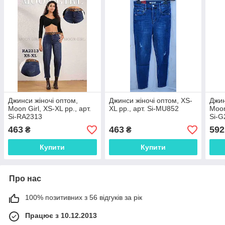
Джинси жіночі оптом,
Джинси жіночі оптом, XS-
Джин
Moon Girl, XS-XL рр., арт.
XL рр., арт. Si-MU852
Moon
Si-RA2313
Si-G
463
463
592
₴
₴
Купити
Купити
Про нас
100% позитивних з 56 відгуків за рік
Працює з 10.12.2013