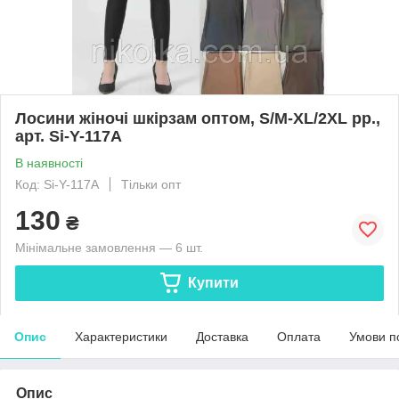
Лосини жіночі шкірзам оптом, S/M-XL/2XL рр.,
арт. Si-Y-117A
В наявності
Код: Si-Y-117A
Тільки опт
130
₴
Мінімальне замовлення — 6 шт.
Купити
Опис
Характеристики
Доставка
Оплата
Умови п
Опис