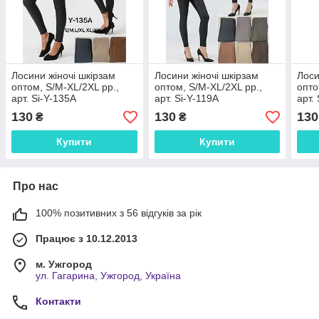
Лосини жіночі шкірзам
Лосини жіночі шкірзам
Лоси
оптом, S/M-XL/2XL рр.,
оптом, S/M-XL/2XL рр.,
опто
арт. Si-Y-135A
арт. Si-Y-119A
арт.
130
130
130
₴
₴
Купити
Купити
Про нас
100% позитивних з 56 відгуків за рік
Працює з 10.12.2013
м. Ужгород
ул. Гагарина, Ужгород, Україна
Контакти