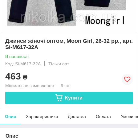
Джинси жіночі оптом, Moon Girl, 26-32 рр., арт.
Si-M617-32A
В наявності
Код: Si-M617-32A
Тільки опт
463
₴
Мінімальне замовлення — 6 шт.
Купити
Опис
Характеристики
Доставка
Оплата
Умови п
Опис