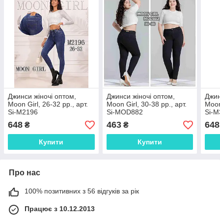
Джинси жіночі оптом,
Джинси жіночі оптом,
Джин
Moon Girl, 26-32 рр., арт.
Moon Girl, 30-38 рр., арт.
Moon
Si-М2196
Si-MOD882
Si-M
648
463
648
₴
₴
Купити
Купити
Про нас
100% позитивних з 56 відгуків за рік
Працює з 10.12.2013