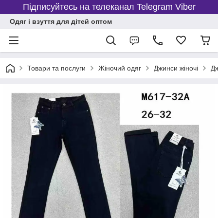
Підписуйтесь на телеканал Telegram Viber
Одяг і взуття для дітей оптом
Товари та послуги
Жіночий одяг
Джинси жіночі
Дж