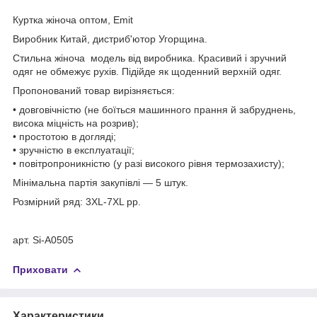
Куртка жіноча оптом, Emit
Виробник Китай, дистриб'ютор Угорщина.
Стильна жіноча модель від виробника. Красивий і зручний
одяг не обмежує рухів. Підійде як щоденний верхній одяг.
Пропонований товар вирізняється:
• довговічністю (не боїться машинного прання й забруднень,
висока міцність на розрив);
• простотою в догляді;
• зручністю в експлуатації;
• повітропроникністю (у разі високого рівня термозахисту);
Мінімальна партія закупівлі — 5 штук.
Розмірний ряд: 3XL-7XL рр.
арт. Si-A0505
Приховати
Характеристики