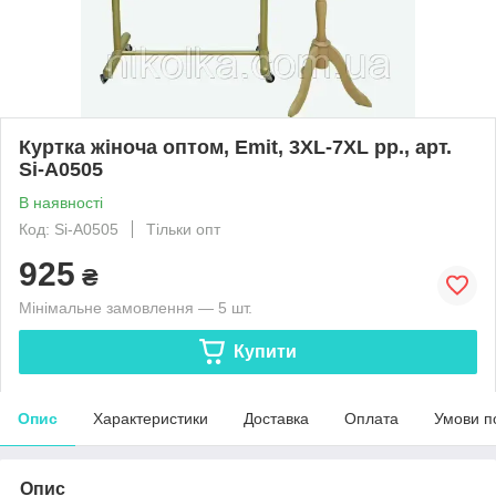
Куртка жіноча оптом, Emit, 3XL-7XL рр., арт.
Si-A0505
В наявності
Код: Si-A0505
Тільки опт
925
₴
Мінімальне замовлення — 5 шт.
Купити
Опис
Характеристики
Доставка
Оплата
Умови п
Опис