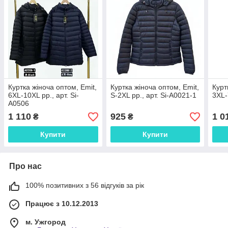
Куртка жіноча оптом, Emit,
Куртка жіноча оптом, Emit,
Курт
6XL-10XL рр., арт. Si-
S-2XL рр., арт. Si-A0021-1
3XL-
A0506
1 110
925
1 0
₴
₴
Купити
Купити
Про нас
100% позитивних з 56 відгуків за рік
Працює з 10.12.2013
м. Ужгород