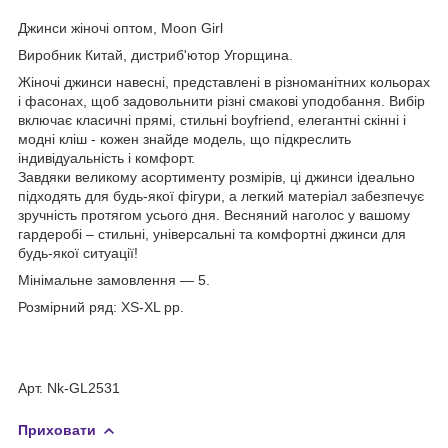
Джинси жіночі оптом, Moon Girl
Виробник Китай, дистриб'ютор Угорщина.
Жіночі джинси навесні, представлені в різноманітних кольорах
і фасонах, щоб задовольнити різні смакові уподобання. Вибір
включає класичні прямі, стильні boyfriend, елегантні скінні і
модні кліш - кожен знайде модель, що підкреслить
індивідуальність і комфорт.
Завдяки великому асортименту розмірів, ці джинси ідеально
підходять для будь-якої фігури, а легкий матеріал забезпечує
зручність протягом усього дня. Весняний наголос у вашому
гардеробі – стильні, універсальні та комфортні джинси для
будь-якої ситуації!
Мінімальне замовлення — 5.
Розмірний ряд: XS-XL рр.
Арт. Nk-GL2531
Приховати