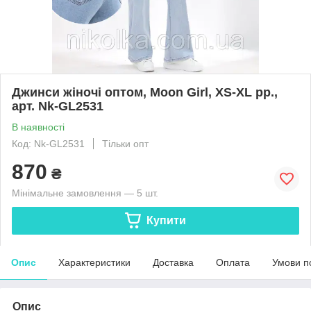
Джинси жіночі оптом, Moon Girl, XS-XL рр.,
арт. Nk-GL2531
В наявності
Код: Nk-GL2531
Тільки опт
870
₴
Мінімальне замовлення — 5 шт.
Купити
Опис
Характеристики
Доставка
Оплата
Умови п
Опис