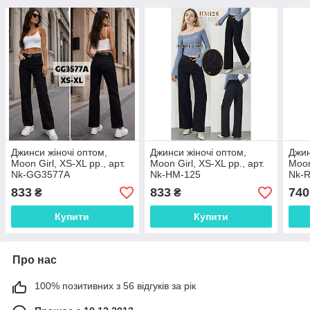
Джинси жіночі оптом,
Джинси жіночі оптом,
Джин
Moon Girl, XS-XL рр., арт.
Moon Girl, XS-XL рр., арт.
Moon
Nk-GG3577A
Nk-НМ-125
Nk-
833
833
740
₴
₴
Купити
Купити
Про нас
100% позитивних з 56 відгуків за рік